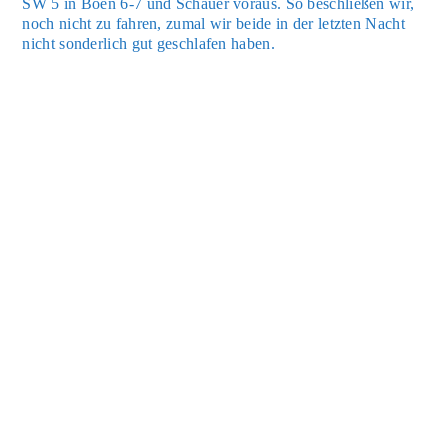
SW 5 in Böen 6-7 und Schau­er vor­aus. So beschlie­ßen wir,
noch nicht zu fah­ren, zumal wir bei­de in der letz­ten Nacht
nicht son­der­lich gut geschla­fen haben.