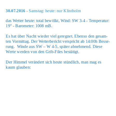
30.07.2016
- Samstag: heute: nur Klintholm
das Wet­ter heu­te: total bewölkt, Wind: SW 3-4 - Tem­pe­ra­tur:
19° - Baro­me­ter: 1008 mB.
Es hat über Nacht wie­der viel gereg­net. Eben­so den gesam­
ten Vor­mit­tag. Der Wet­ter­be­richt ver­spricht ab 14:00h Bes­se­
rung. Win­de aus SW – W 4-5, spä­ter abneh­mend. Die­se
Wer­te wer­den von den Grib-Files bestä­tigt.
Der Him­mel ver­än­dert sich heu­te stünd­lich, man mag es
kaum glau­ben: