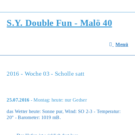
Zum
Inhalt
springen
S.Y. Double Fun - Malö 40
Menü
2016 - Woche 03 - Scholle satt
25.07.2016
- Montag: heute: nur Gedser
das Wet­ter heu­te: Son­ne pur, Wind: SO 2-3 - Tem­pe­ra­tur:
20° - Baro­me­ter: 1019 mB.