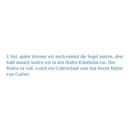
1 Std. spä­ter kön­nen wir noch ein­mal die Segel nut­zen, aber
bald danach lau­fen wir in den Hafen Klin­tholm ein. Der
Hafen ist voll, welch ein Unter­schied zum fast lee­ren Hafen
von Gedser.