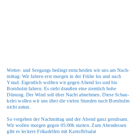
Wet­ter- und See­gangs bedingt ent­schei­den wir uns am Nach­
mit­tag: Wir fah­ren erst mor­gen in der Frü­he los und nach
Ystad. Eigent­lich woll­ten wir gegen Abend los und bis
Born­holm fah­ren. Es steht drau­ßen eine ziem­lich hohe
Dünung. Der Wind soll über Nacht abneh­men. Die­se Schau­
ke­lei wol­len wir uns über die vie­len Stun­den nach Born­holm
nicht antun.
So ver­ge­hen der Nach­mit­tag und der Abend ganz geruh­sam.
Wir wol­len mor­gen gegen 05:00h star­ten. Zum Abend­essen
gibt es lecke­re Fri­ka­del­len mit Kar­tof­fel­sa­lat