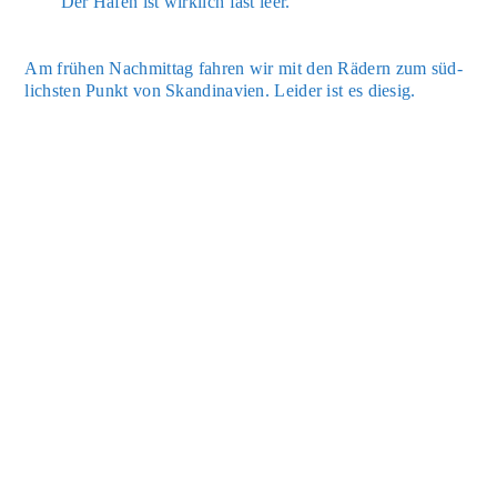
Der Hafen ist wirk­lich fast leer.
Am frü­hen Nach­mit­tag fah­ren wir mit den Rädern zum süd­
lichs­ten Punkt von Skan­di­na­vi­en. Lei­der ist es die­sig.