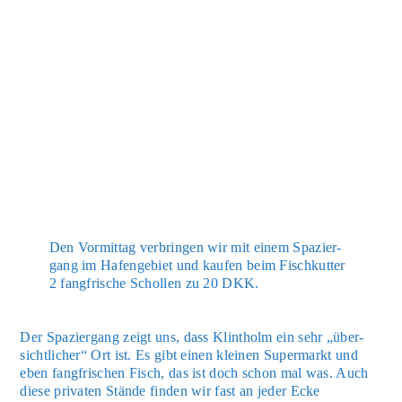
Den Vor­mit­tag ver­brin­gen wir mit einem Spa­zier­
gang im Hafen­ge­biet und kau­fen beim Fisch­kut­ter
2 fang­fri­sche Schol­len zu 20 DKK.
Der Spa­zier­gang zeigt uns, dass Klin­tholm ein sehr „über­
sicht­li­cher“ Ort ist. Es gibt einen klei­nen Super­markt und
eben fang­fri­schen Fisch, das ist doch schon mal was. Auch
die­se pri­va­ten Stän­de fin­den wir fast an jeder Ecke