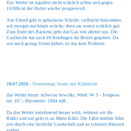
Das Wet­ter ist tags­über nicht wirk­lich schön und gegen
16:00h ist der Hafen wie­der prop­pen­voll.
Am Abend gibt es geba­cke­ne Schol­le, viel­leicht bekom­men
wir mor­gen noch­mals wel­che, denn sie waren wirk­lich gut.
Zum Ende des Backens geht das Gas von allei­ne aus. Die
Gas­fla­sche hat nach 49 Bord­ta­gen ihr Bes­tes gege­ben. Da
wir noch genug Vor­rat haben, ist das kein Pro­blem.
28.07.2016
- Donnerstag: heute: nur Klintholm
das Wet­ter heu­te: teil­wei­se bewölkt, Wind: W 3 - Tem­pe­ra­
tur: 16° - Baro­me­ter: 1004 mB.
Da das Wet­ter zuneh­mend bes­ser wird, neh­men wir die
Räder und auf geht es zu Møns Klint. Die Fahrt dort­hin führt
uns durch eine herr­li­che Land­schaft und an schö­nen Häu­sern
vor­bei.