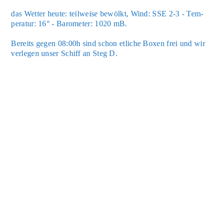
das Wet­ter heu­te: teil­wei­se bewölkt, Wind: SSE 2-3 - Tem­
pe­ra­tur: 16° - Baro­me­ter: 1020 mB.
Bereits gegen 08:00h sind schon etli­che Boxen frei und wir
ver­le­gen unser Schiff an Steg D.