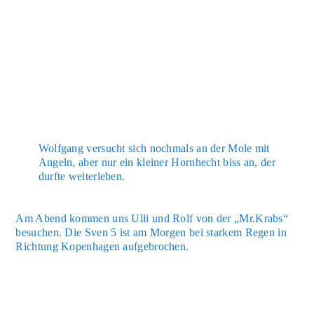
Wolf­gang ver­sucht sich noch­mals an der Mole mit
Angeln, aber nur ein klei­ner Horn­hecht biss an, der
durf­te wei­ter­le­ben.
Am Abend kom­men uns Ulli und Rolf von der „Mr.Krabs“
besu­chen. Die Sven 5 ist am Mor­gen bei star­kem Regen in
Rich­tung Kopen­ha­gen auf­ge­bro­chen.