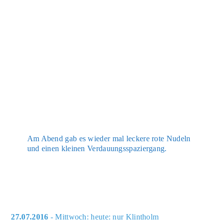
Am Abend gab es wie­der mal lecke­re rote Nudeln
und einen klei­nen Ver­dau­ungs­spa­zier­gang.
27.07.2016
- Mittwoch: heute: nur Klintholm