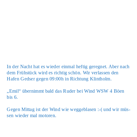
In der Nacht hat es wie­der ein­mal hef­tig gereg­net. Aber nach
dem Früh­stück wird es rich­tig schön. Wir ver­las­sen den
Hafen Gedser gegen 09:00h in Rich­tung Klin­tholm.
„Emil“ über­nimmt bald das Ruder bei Wind WSW 4 Böen
bis 6.
Gegen Mit­tag ist der Wind wie weg­ge­bla­sen :-( und wir müs­
sen wie­der mal moto­ren.