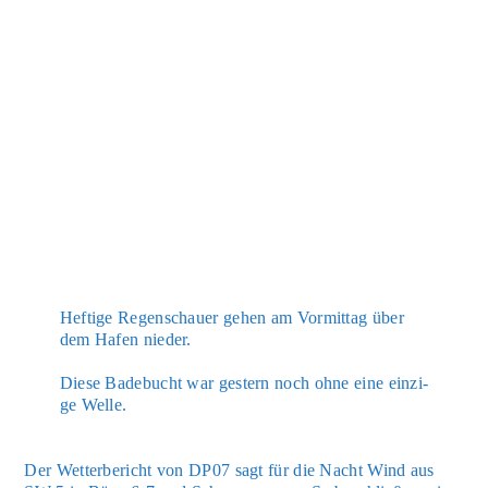
Hef­ti­ge Regen­schau­er gehen am Vor­mit­tag über
dem Hafen nie­der.
Die­se Bade­bucht war ges­tern noch ohne eine ein­zi­
ge Wel­le.
Der Wet­ter­be­richt von DP07 sagt für die Nacht Wind aus