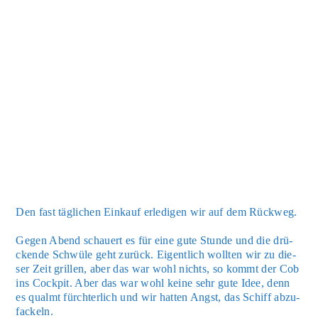
Den fast täg­li­chen Ein­kauf erle­di­gen wir auf dem Rück­weg.
Gegen Abend schau­ert es für eine gute Stun­de und die drü­
cken­de Schwü­le geht zurück. Eigent­lich woll­ten wir zu die­
ser Zeit gril­len, aber das war wohl nichts, so kommt der Cob
ins Cock­pit. Aber das war wohl kei­ne sehr gute Idee, denn
es qualmt fürch­ter­lich und wir hat­ten Angst, das Schiff abzu­
fa­ckeln.