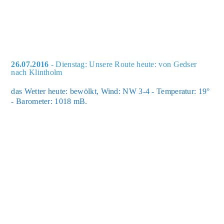
26.07.2016
- Dienstag: Unsere Route heute: von Gedser
nach Klintholm
das Wet­ter heu­te: bewölkt, Wind: NW 3-4 - Tem­pe­ra­tur: 19°
- Baro­me­ter: 1018 mB.