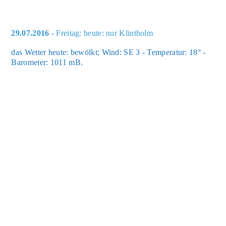
29.07.2016
- Freitag: heute: nur Klintholm
das Wet­ter heu­te: bewölkt; Wind: SE 3 - Tem­pe­ra­tur: 18° -
Baro­me­ter: 1011 mB.