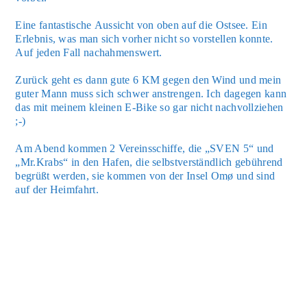
Eine fan­tas­ti­sche Aus­sicht von oben auf die Ost­see. Ein
Erleb­nis, was man sich vor­her nicht so vor­stel­len konn­te.
Auf jeden Fall nach­ah­mens­wert.
Zurück geht es dann gute 6 KM gegen den Wind und mein
guter Mann muss sich schwer anstren­gen. Ich dage­gen kann
das mit mei­nem klei­nen E-Bike so gar nicht nach­voll­zie­hen
;-)
Am Abend kom­men 2 Ver­eins­schif­fe, die „SVEN 5“ und
„Mr.Krabs“ in den Hafen, die selbst­ver­ständ­lich gebüh­rend
begrüßt wer­den, sie kom­men von der Insel Omø und sind
auf der Heim­fahrt.