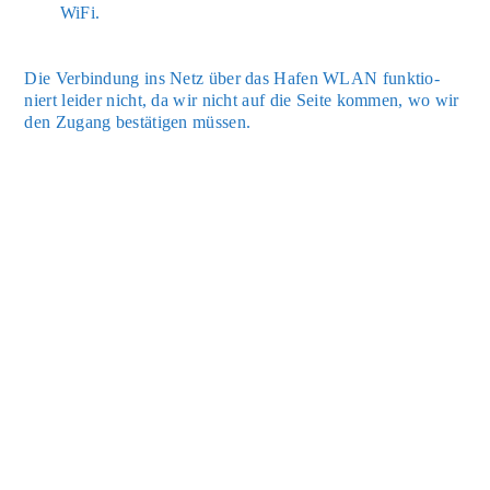
WiFi.
Die Ver­bin­dung ins Netz über das Hafen WLAN funk­tio­
niert lei­der nicht, da wir nicht auf die Sei­te kom­men, wo wir
den Zugang bestä­ti­gen müs­sen.