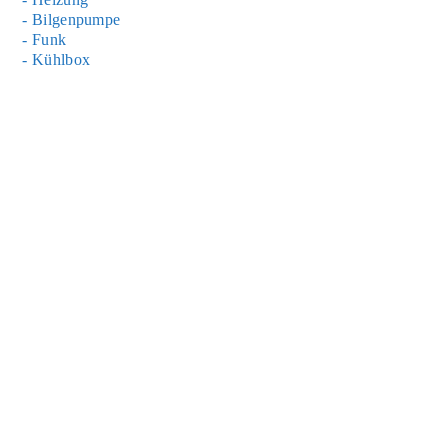
- Bil­gen­pum­pe
- Funk
- Kühl­box