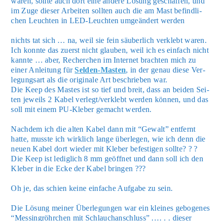
waren, soll­te auch dort eine ande­re Lösung geschaf­fen, und
im Zuge die­ser Arbei­ten soll­ten auch die am Mast befind­li­
chen Leuch­ten in LED-Leuch­ten umge­än­dert wer­den
nichts tat sich … na, weil sie fein säu­ber­lich ver­klebt waren.
Ich konn­te das zuerst nicht glau­ben, weil ich es ein­fach nicht
kann­te … aber, Recher­chen im Inter­net brach­ten mich zu
einer Anlei­tung für
Sel­den-Mas­ten
, in der genau die­se Ver­
le­gungs­art als die ori­gi­na­le Art beschrie­ben war.
Die Keep des Mas­tes ist so tief und breit, dass an bei­den Sei­
ten jeweils 2 Kabel verlegt/verklebt wer­den kön­nen, und das
soll mit einem PU-Kle­ber gemacht wer­den.
Nach­dem ich die alten Kabel dann mit “Gewalt” ent­fernt
hat­te, muss­te ich wirk­lich lan­ge über­le­gen, wie ich denn die
neu­en Kabel dort wie­der mit Kle­ber befes­ti­gen soll­te? ? ?
Die Keep ist ledig­lich 8 mm geöff­net und dann soll ich den
Kle­ber in die Ecke der Kabel brin­gen ???
Oh je, das schien kei­ne ein­fa­che Auf­ga­be zu sein.
Die Lösung mei­ner Über­le­gun­gen war ein klei­nes gebo­ge­nes
“Mes­sing­röhr­chen mit Schlauch­an­schluss” .… . . die­ser