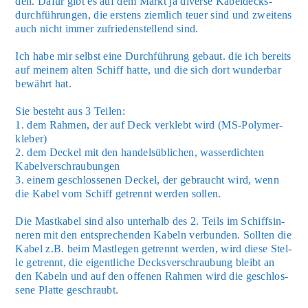
den. Dafür gibt es auf dem Markt ja diver­se Kabel­decks­
durch­füh­run­gen, die ers­tens ziem­lich teu­er sind und zwei­tens
auch nicht immer zufrie­den­stel­lend sind.
Ich habe mir selbst eine Durch­füh­rung gebaut. die ich bereits
auf mei­nem alten Schiff hat­te, und die sich dort wun­der­bar
bewährt hat.
Sie besteht aus 3 Tei­len:
1. dem Rah­men, der auf Deck ver­klebt wird (MS-Poly­mer­
kle­ber)
2. dem Deckel mit den han­dels­üb­li­chen, was­ser­dich­ten
Kabel­ver­schrau­bun­gen
3. einem geschlos­se­nen Deckel, der gebraucht wird, wenn
die Kabel vom Schiff getrennt wer­den sol­len.
Die Mast­ka­bel sind also unter­halb des 2. Teils im Schiffs­in­
ne­ren mit den ent­spre­chen­den Kabeln ver­bun­den. Soll­ten die
Kabel z.B. beim Mast­le­gen getrennt wer­den, wird die­se Stel­
le getrennt, die eigent­li­che Decks­ver­schrau­bung bleibt an
den Kabeln und auf den offe­nen Rah­men wird die geschlos­
se­ne Plat­te geschraubt.