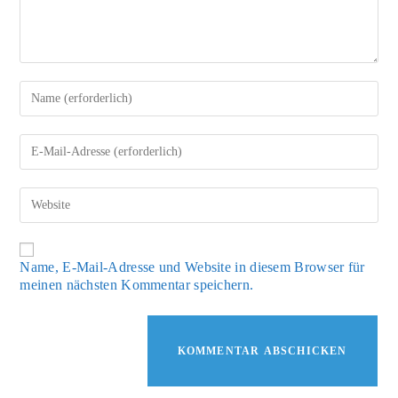
Gib
deinen
Namen
oder
Gib
Benutzernamen
deine
zum
E-
Kommentieren
Mail-
Gib
ein
Adresse
deine
zum
Website-
Kommentieren
URL
ein
ein
Name, E-Mail-Adresse und Website in diesem Browser für
(optional)
meinen nächsten Kommentar speichern.