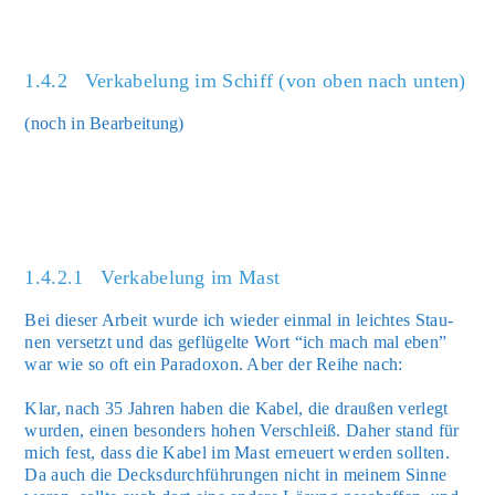
1.4.2 Verkabelung im Schiff (von oben nach unten)
(noch in Bear­bei­tung)
1.4.2.1 Verkabelung im Mast
Bei die­ser Arbeit wur­de ich wie­der ein­mal in leich­tes Stau­
nen ver­setzt und das geflü­gel­te Wort “ich mach mal eben”
war wie so oft ein Para­do­xon. Aber der Rei­he nach:
Klar, nach 35 Jah­ren haben die Kabel, die drau­ßen ver­legt
wur­den, einen beson­ders hohen Ver­schleiß. Daher stand für
mich fest, dass die Kabel im Mast erneu­ert wer­den soll­ten.
Da auch die Decks­durch­füh­run­gen nicht in mei­nem Sin­ne