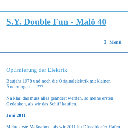
Zum
Inhalt
springen
S.Y. Double Fun - Malö 40
Menü
Optimierung der Elektrik
Bau­jahr 1978 und noch die Ori­gi­nal­elek­trik mit klei­nen
Ände­run­gen … ???
Na klar, das muss alles geän­dert wer­den, so mei­ne ers­ten
Gedan­ken, als wir das Schiff kauf­ten.
Juni 2011
Mei­ne ers­te Maß­nah­me, als wir 2011 im Düs­sel­dor­fer Hafen