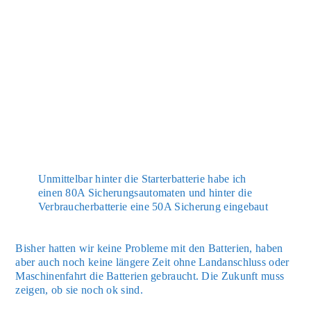
Unmit­tel­bar hin­ter die Star­ter­bat­te­rie habe ich
einen 80A Siche­rungs­au­to­ma­ten und hin­ter die
Ver­brau­cher­bat­te­rie eine 50A Siche­rung ein­ge­baut
Bis­her hat­ten wir kei­ne Pro­ble­me mit den Bat­te­rien, haben
aber auch noch kei­ne län­ge­re Zeit ohne Land­an­schluss oder
Maschi­nen­fahrt die Bat­te­rien gebraucht. Die Zukunft muss
zei­gen, ob sie noch ok sind.