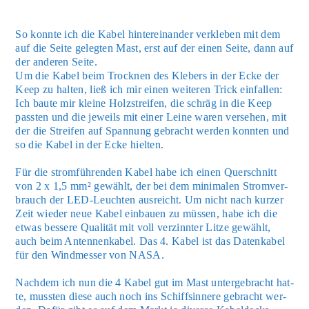
So konn­te ich die Kabel hin­ter­ein­an­der ver­kle­ben mit dem
auf die Sei­te geleg­ten Mast, erst auf der einen Sei­te, dann auf
der ande­ren Sei­te.
Um die Kabel beim Trock­nen des Kle­bers in der Ecke der
Keep zu hal­ten, ließ ich mir einen wei­te­ren Trick ein­fal­len:
Ich bau­te mir klei­ne Holz­strei­fen, die schräg in die Keep
pass­ten und die jeweils mit einer Lei­ne waren ver­se­hen, mit
der die Strei­fen auf Span­nung gebracht wer­den konn­ten und
so die Kabel in der Ecke hiel­ten.
Für die strom­füh­ren­den Kabel habe ich einen Quer­schnitt
von 2 x 1,5 mm² gewählt, der bei dem mini­ma­len Strom­ver­
brauch der LED-Leuch­ten aus­reicht. Um nicht nach kur­zer
Zeit wie­der neue Kabel ein­bau­en zu müs­sen, habe ich die
etwas bes­se­re Qua­li­tät mit voll ver­zinn­ter Lit­ze gewählt,
auch beim Anten­nen­ka­bel. Das 4. Kabel ist das Daten­ka­bel
für den Wind­mes­ser von NASA.
Nach­dem ich nun die 4 Kabel gut im Mast unter­ge­bracht hat­
te, muss­ten die­se auch noch ins Schiffs­in­ne­re gebracht wer­