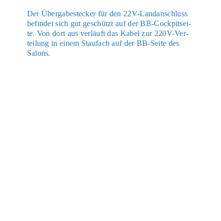
Der Über­ga­be­stecker für den 22V-Land­an­schluss
befin­det sich gut geschützt auf der BB-Cock­pit­sei­
te. Von dort aus ver­läuft das Kabel zur 220V-Ver­
tei­lung in einem Stau­fach auf der BB-Sei­te des
Salons.