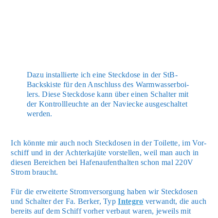
Dazu instal­lier­te ich eine Steck­do­se in der StB-
Backskis­te für den Anschluss des Warm­was­ser­boi­
lers. Die­se Steck­do­se kann über einen Schal­ter mit
der Kon­troll­leuch­te an der Naviecke aus­ge­schal­tet
wer­den.
Ich könn­te mir auch noch Steck­do­sen in der Toi­let­te, im Vor­
schiff und in der Ach­ter­ka­jü­te vor­stel­len, weil man auch in
die­sen Berei­chen bei Hafen­auf­ent­hal­ten schon mal 220V
Strom braucht.
Für die erwei­ter­te Strom­ver­sor­gung haben wir Steck­do­sen
und Schal­ter der Fa. Ber­ker, Typ
Inte­gro
ver­wandt, die auch
bereits auf dem Schiff vor­her ver­baut waren, jeweils mit