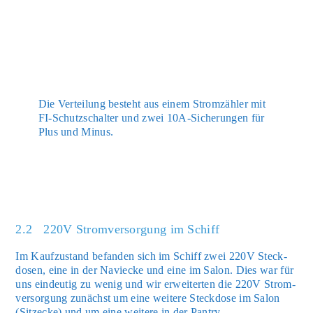
Die Ver­tei­lung besteht aus einem Strom­zäh­ler mit
FI-Schutz­schal­ter und zwei 10A-Siche­run­gen für
Plus und Minus.
2.2 220V Stromversorgung im Schiff
Im Kauf­zu­stand befan­den sich im Schiff zwei 220V Steck­
do­sen, eine in der Naviecke und eine im Salon. Dies war für
uns ein­deu­tig zu wenig und wir erwei­ter­ten die 220V Strom­
ver­sor­gung zunächst um eine wei­te­re Steck­do­se im Salon
(Sitz­ecke) und um eine wei­te­re in der Pan­try.