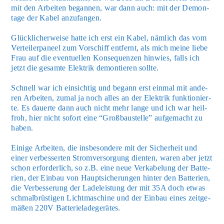
mit den Arbei­ten began­nen, war dann auch: mit der Demon­
ta­ge der Kabel anzu­fan­gen.
Glück­li­cher­wei­se hat­te ich erst ein Kabel, näm­lich das vom
Ver­tei­ler­pa­neel zum Vor­schiff ent­fernt, als mich mei­ne lie­be
Frau auf die even­tu­el­len Kon­se­quen­zen hin­wies, falls ich
jetzt die gesam­te Elek­trik demon­tie­ren soll­te.
Schnell war ich ein­sich­tig und begann erst ein­mal mit ande­
ren Arbei­ten, zumal ja noch alles an der Elek­trik funk­tio­nier­
te. Es dau­er­te dann auch nicht mehr lan­ge und ich war heil­
froh, hier nicht sofort eine “Groß­bau­stel­le” auf­ge­macht zu
haben.
Eini­ge Arbei­ten, die ins­be­son­de­re mit der Sicher­heit und
einer ver­bes­ser­ten Strom­ver­sor­gung dien­ten, waren aber jetzt
schon erfor­der­lich, so z.B. eine neue Ver­ka­be­lung der Bat­te­
rien, der Ein­bau von Haupt­si­che­run­gen hin­ter den Bat­te­rien,
die Ver­bes­se­rung der Lade­leis­tung der mit 35A doch etwas
schmal­brüs­ti­gen Licht­ma­schi­ne und der Ein­bau eines zeit­ge­
mä­ßen 220V Bat­te­rie­la­de­ge­rä­tes.