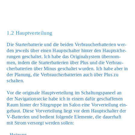
1.2 Hauptverteilung
Die Star­ter­bat­te­rie und die bei­den Ver­brau­cher­bat­te­rien wer­
den jeweils über einen Haupt­schal­ter hin­ter den Haupt­si­che­
run­gen geschal­tet. Ich habe das Ori­gi­nal­sys­tem über­nom­
men, indem die Star­ter­bat­te­rien über Plus und die Ver­brau­
cher­bat­te­rien über Minus geschal­tet wur­den. Ich habe aber in
der Pla­nung, die Ver­brau­cher­bat­te­rien auch über Plus zu
schal­ten.
Vor die ori­gi­na­le Haupt­ver­tei­lung im Schal­tungs­pa­neel an
der Navi­ga­ti­ons­e­cke habe ich in einem dafür geschaf­fe­nen
Raum hin­ter der Sitz­grup­pe im Salon eine Vor­ver­tei­lung ein­
ge­baut. Die­se Vor­ver­tei­lung liegt vor dem Haupt­schal­ter der
V-Bat­te­rien und bedient fol­gen­de Ele­men­te, die dau­er­haft
mit Strom ver­sorgt wer­den sol­len:
- Hei­zung