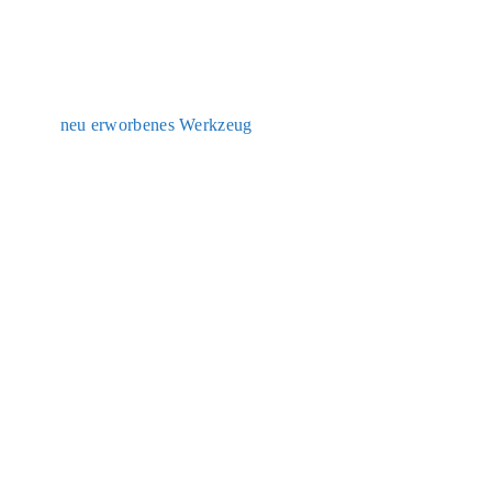
neu erwor­be­nes Werk­zeug