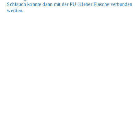
Schlauch konn­te dann mit der PU-Kle­ber Fla­sche ver­bun­den
wer­den.