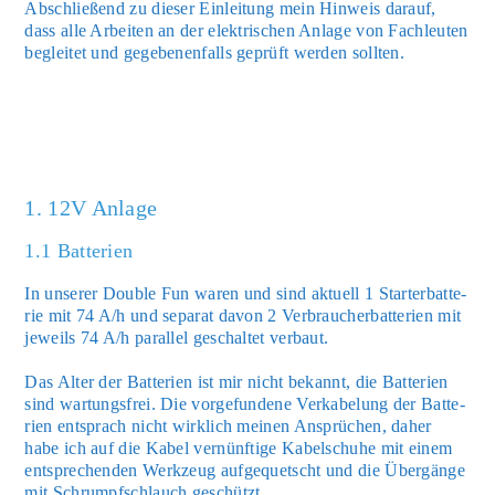
Abschlie­ßend zu die­ser Ein­lei­tung mein Hin­weis dar­auf,
dass alle Arbei­ten an der elek­tri­schen Anla­ge von Fach­leu­ten
beglei­tet und gege­be­nen­falls geprüft wer­den soll­ten.
1. 12V Anlage
1.1 Batterien
In unse­rer Dou­ble Fun waren und sind aktu­ell 1 Star­ter­bat­te­
rie mit 74 A/h und sepa­rat davon 2 Ver­brau­cher­bat­te­rien mit
jeweils 74 A/h par­al­lel geschal­tet ver­baut.
Das Alter der Bat­te­rien ist mir nicht bekannt, die Bat­te­rien
sind war­tungs­frei. Die vor­ge­fun­de­ne Ver­ka­be­lung der Bat­te­
rien ent­sprach nicht wirk­lich mei­nen Ansprü­chen, daher
habe ich auf die Kabel ver­nünf­ti­ge Kabel­schu­he mit einem
ent­spre­chen­den Werk­zeug auf­ge­quetscht und die Über­gän­ge
mit Schrumpf­schlauch geschützt.