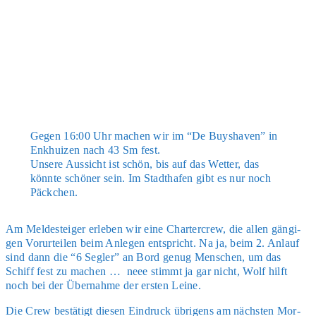
Gegen 16:00 Uhr machen wir im “De Buys­ha­ven” in
Enkhui­zen nach 43 Sm fest.
Unse­re Aus­sicht ist schön, bis auf das Wet­ter, das
könn­te schö­ner sein. Im Stadt­ha­fen gibt es nur noch
Päck­chen.
Am Mel­dest­ei­ger erle­ben wir eine Char­ter­crew, die allen gän­gi­
gen Vor­ur­tei­len beim Anle­gen ent­spricht. Na ja, beim 2. Anlauf
sind dann die “6 Seg­ler” an Bord genug Men­schen, um das
Schiff fest zu machen … neee stimmt ja gar nicht, Wolf hilft
noch bei der Über­nah­me der ers­ten Lei­ne.
Die Crew bestä­tigt die­sen Ein­druck übri­gens am nächs­ten Mor­