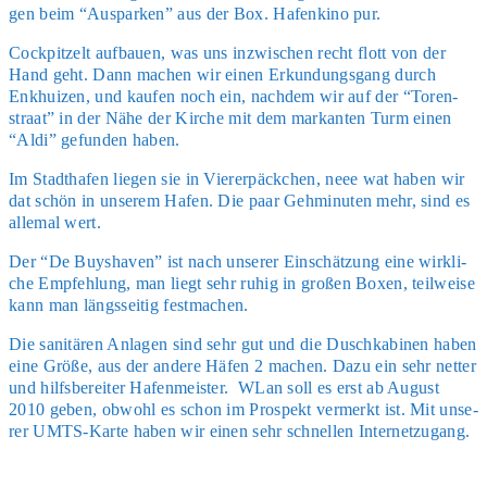
gen beim “Aus­par­ken” aus der Box. Hafen­ki­no pur.
Cockpit­zelt auf­bau­en, was uns inzwi­schen recht flott von der
Hand geht. Dann machen wir einen Erkun­dungs­gang durch
Enkhui­zen, und kau­fen noch ein, nach­dem wir auf der “Toren­
stra­at” in der Nähe der Kir­che mit dem mar­kan­ten Turm einen
“Aldi” gefun­den haben.
Im Stadt­ha­fen lie­gen sie in Vie­rer­päck­chen, neee wat haben wir
dat schön in unse­rem Hafen. Die paar Geh­mi­nu­ten mehr, sind es
alle­mal wert.
Der “De Buys­ha­ven” ist nach unse­rer Ein­schät­zung eine wirk­li­
che Emp­feh­lung, man liegt sehr ruhig in gro­ßen Boxen, teil­wei­se
kann man längs­sei­tig fest­ma­chen.
Die sani­tä­ren Anla­gen sind sehr gut und die Dusch­ka­bi­nen haben
eine Grö­ße, aus der ande­re Häfen 2 machen. Dazu ein sehr net­ter
und hilfs­be­rei­ter Hafen­meis­ter. WLan soll es erst ab August
2010 geben, obwohl es schon im Pro­spekt ver­merkt ist. Mit unse­
rer UMTS-Kar­te haben wir einen sehr schnel­len Inter­net­zu­gang.