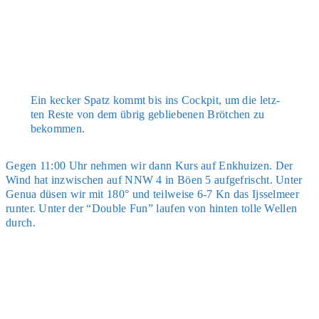
Ein kecker Spatz kommt bis ins Cock­pit, um die letz­
ten Res­te von dem übrig geblie­be­nen Bröt­chen zu
bekom­men.
Gegen 11:00 Uhr neh­men wir dann Kurs auf Enkhui­zen. Der
Wind hat inzwi­schen auf NNW 4 in Böen 5 auf­ge­frischt. Unter
Genua düsen wir mit 180° und teil­wei­se 6-7 Kn das Ijs­sel­meer
run­ter. Unter der “Dou­ble Fun” lau­fen von hin­ten tol­le Wel­len
durch.