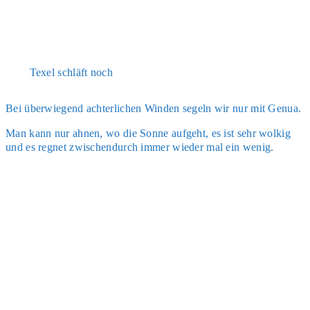
Texel schläft noch
Bei über­wie­gend ach­ter­li­chen Win­den segeln wir nur mit Genua.
Man kann nur ahnen, wo die Son­ne auf­geht, es ist sehr wol­kig
und es reg­net zwi­schen­durch immer wie­der mal ein wenig.