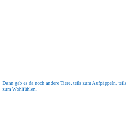
Dann gab es da noch ande­re Tie­re, teils zum Auf­päp­peln, teils
zum Wohl­füh­len.