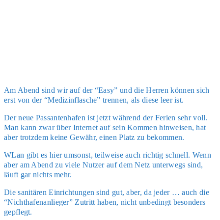
Am Abend sind wir auf der “Easy” und die Her­ren kön­nen sich
erst von der “Mediz­in­fla­sche” tren­nen, als die­se leer ist.
Der neue Pas­san­ten­ha­fen ist jetzt wäh­rend der Feri­en sehr voll.
Man kann zwar über Inter­net auf sein Kom­men hin­wei­sen, hat
aber trotz­dem kei­ne Gewähr, einen Platz zu bekom­men.
WLan gibt es hier umsonst, teil­wei­se auch rich­tig schnell. Wenn
aber am Abend zu vie­le Nut­zer auf dem Netz unter­wegs sind,
läuft gar nichts mehr.
Die sani­tä­ren Ein­rich­tun­gen sind gut, aber, da jeder … auch die
“Nicht­ha­fen­an­lie­ger” Zutritt haben, nicht unbe­dingt beson­ders
gepflegt.