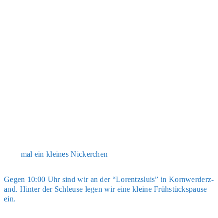
mal ein klei­nes Nicker­chen
Gegen 10:00 Uhr sind wir an der “Lorentz­slu­is” in Korn­wer­der­z­
and. Hin­ter der Schleu­se legen wir eine klei­ne Früh­stücks­pau­se
ein.