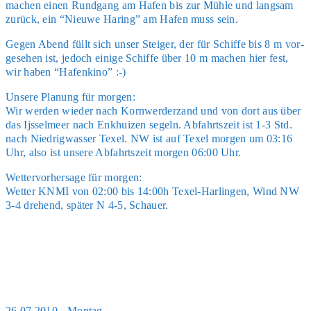
machen einen Rund­gang am Hafen bis zur Müh­le und lang­sam
zurück, ein “Nieu­we Haring” am Hafen muss sein.
Gegen Abend füllt sich unser Stei­ger, der für Schif­fe bis 8 m vor­
ge­se­hen ist, jedoch eini­ge Schif­fe über 10 m machen hier fest,
wir haben “Hafen­ki­no” :-)
Unse­re Pla­nung für mor­gen:
Wir wer­den wie­der nach Korn­wer­der­z­and und von dort aus über
das Ijs­sel­meer nach Enkhui­zen segeln. Abfahrts­zeit ist 1-3 Std.
nach Nied­rig­was­ser Texel. NW ist auf Texel mor­gen um 03:16
Uhr, also ist unse­re Abfahrts­zeit mor­gen 06:00 Uhr.
Wet­ter­vor­her­sa­ge für mor­gen:
Wet­ter KNMI von 02:00 bis 14:00h Texel-Har­lin­gen, Wind NW
3-4 dre­hend, spä­ter N 4-5, Schau­er.
26.07.2010 - Mon­tag