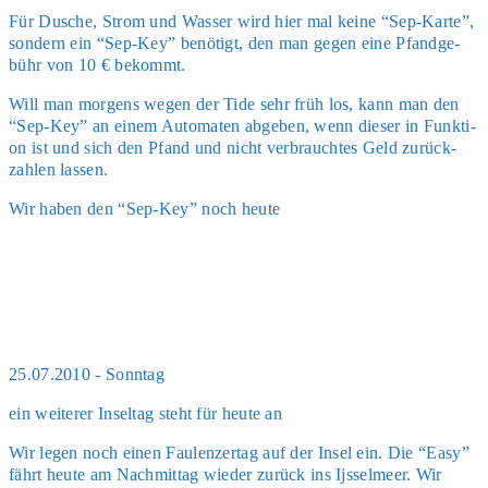
Für Dusche, Strom und Was­ser wird hier mal kei­ne “Sep-Kar­te”,
son­dern ein “Sep-Key” benö­tigt, den man gegen eine Pfand­ge­
bühr von 10 € bekommt.
Will man mor­gens wegen der Tide sehr früh los, kann man den
“Sep-Key” an einem Auto­ma­ten abge­ben, wenn die­ser in Funk­ti­
on ist und sich den Pfand und nicht ver­brauch­tes Geld zurück­
zah­len las­sen.
Wir haben den “Sep-Key” noch heu­te
25.07.2010 - Sonn­tag
ein wei­te­rer Insel­tag steht für heu­te an
Wir legen noch einen Fau­len­zert­ag auf der Insel ein. Die “Easy”
fährt heu­te am Nach­mit­tag wie­der zurück ins Ijs­sel­meer. Wir