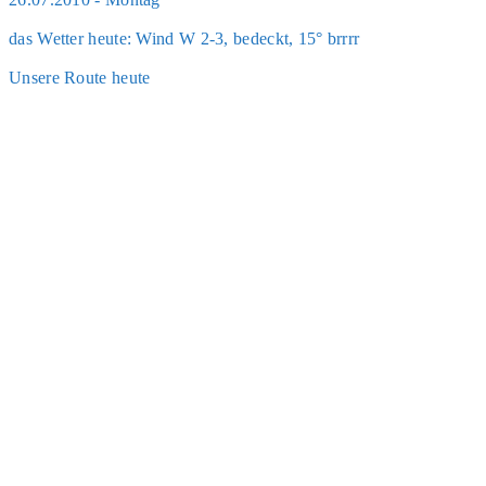
das Wet­ter heu­te: Wind W 2-3, bedeckt, 15° brrrr
Unse­re Rou­te heu­te