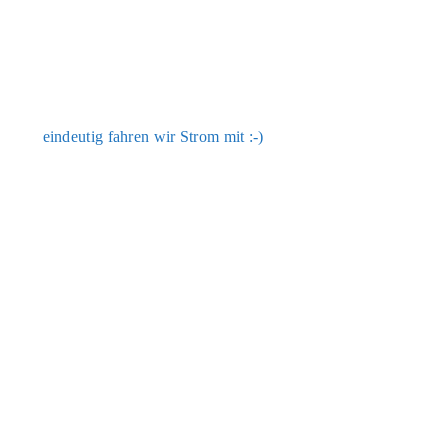
ein­deu­tig fah­ren wir Strom mit :-)