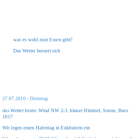
was es wohl zum Essen gibt?
Das Wet­ter bes­sert sich
27.07.2010 - Dienstag
das Wet­ter heu­te: Wind NW 2-3, blau­er Him­mel, Son­ne, Baro
1017
Wir legen einen Hafen­tag in Enkhui­zen ein