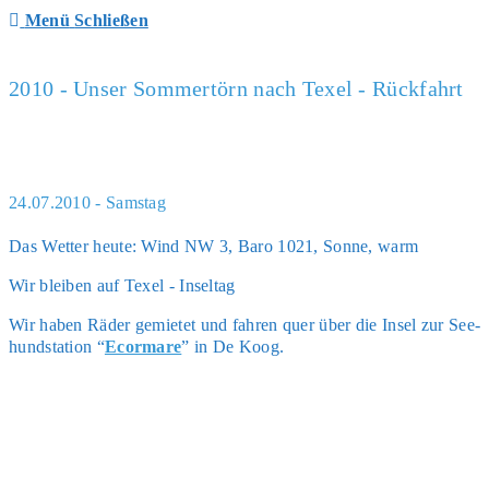
Menü
Schließen
2010 - Unser Sommertörn nach Texel - Rückfahrt
24.07.2010 - Samstag
Das Wet­ter heu­te: Wind NW 3, Baro 1021, Son­ne, warm
Wir blei­ben auf Texel - Insel­tag
Wir haben Räder gemie­tet und fah­ren quer über die Insel zur See­
hund­sta­ti­on “
Ecor­ma­re
” in De Koog.