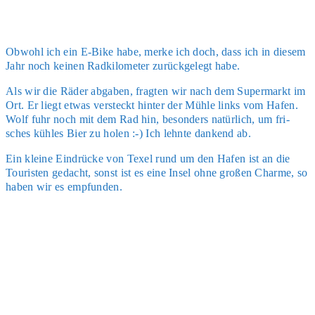
Obwohl ich ein E-Bike habe, mer­ke ich doch, dass ich in die­sem
Jahr noch kei­nen Rad­ki­lo­me­ter zurück­ge­legt habe.
Als wir die Räder abga­ben, frag­ten wir nach dem Super­markt im
Ort. Er liegt etwas ver­steckt hin­ter der Müh­le links vom Hafen.
Wolf fuhr noch mit dem Rad hin, beson­ders natür­lich, um fri­
sches küh­les Bier zu holen :-) Ich lehn­te dan­kend ab.
Ein klei­ne Ein­drü­cke von Texel rund um den Hafen ist an die
Tou­ris­ten gedacht, sonst ist es eine Insel ohne gro­ßen Charme, so
haben wir es emp­fun­den.