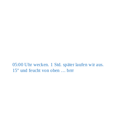
05:00 Uhr wecken. 1 Std. spä­ter lau­fen wir aus.
15° und feucht von oben … brrr