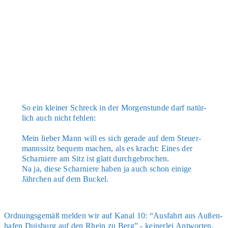
So ein klei­ner Schreck in der Mor­gen­stun­de darf natür­
lich auch nicht feh­len:
Mein lie­ber Mann will es sich gera­de auf dem Steu­er­
manns­sitz bequem machen, als es kracht: Eines der
Schar­nie­re am Sitz ist glatt durch­ge­bro­chen.
Na ja, die­se Schar­nie­re haben ja auch schon eini­ge
Jähr­chen auf dem Buckel.
Ord­nungs­ge­mäß mel­den wir auf Kanal 10: “Aus­fahrt aus Außen­
ha­fen Duis­burg auf den Rhein zu Berg” - kei­ner­lei Ant­wor­ten,