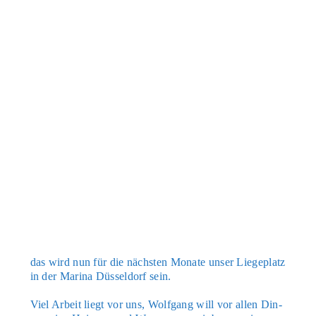
das wird nun für die nächs­ten Mona­te unser Lie­ge­platz
in der Mari­na Düs­sel­dorf sein.
Viel Arbeit liegt vor uns, Wolf­gang will vor allen Din­