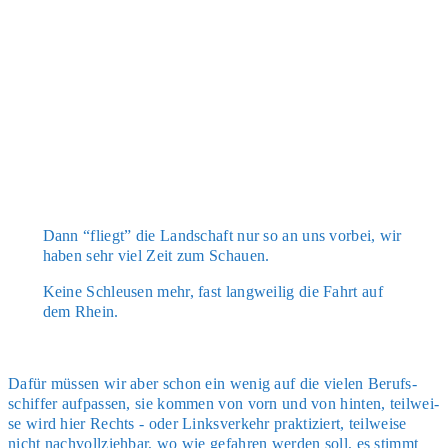
Dann “fliegt” die Land­schaft nur so an uns vor­bei, wir
haben sehr viel Zeit zum Schau­en.
Kei­ne Schleu­sen mehr, fast lang­wei­lig die Fahrt auf
dem Rhein.
Dafür müs­sen wir aber schon ein wenig auf die vie­len Berufs­
schif­fer auf­pas­sen, sie kom­men von vorn und von hin­ten, teil­wei­
se wird hier Rechts - oder Links­ver­kehr prak­ti­ziert, teil­wei­se
nicht nach­voll­zieh­bar, wo wie gefah­ren wer­den soll, es stimmt