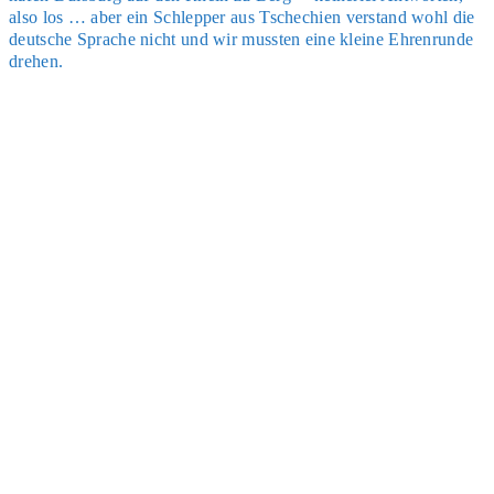
also los … aber ein Schlep­per aus Tsche­chi­en ver­stand wohl die
deut­sche Spra­che nicht und wir muss­ten eine klei­ne Ehren­run­de
dre­hen.