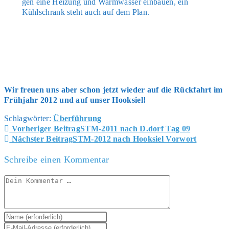
gen eine Hei­zung und Warm­was­ser ein­bau­en, ein
Kühl­schrank steht auch auf dem Plan.
Wir freu­en uns aber schon jetzt wie­der auf die Rück­fahrt im
Früh­jahr 2012 und auf unser Hook­siel!
Schlagwörter
:
Überführung
Weitere
Vorheriger Beitrag
STM-2011 nach D.dorf Tag 09
Artikel
Nächster Beitrag
STM-2012 nach Hooksiel Vorwort
ansehen
Schreibe einen Kommentar
Kommentar
Gib
deinen
Gib