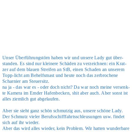
Unser Über­füh­rung­störn haben wir und unse­re Lady gut über­
stan­den. Es sind nur klei­ne­re Schä­den zu ver­zeich­nen: ein Krat­
zer auf dem blau­en Strei­fen an StB, einen Scha­den an unse­rem
Topp-licht am Behelfs­mast und heu­te noch das zer­bro­che­ne
Schar­nier am Steu­er­sitz.
na ja - das war es - oder doch nicht? Da war noch mei­ne ver­senk­
te Kame­ra im Emder Hafen­be­cken, shit aber auch. Aber sonst ist
alles ziem­lich gut abge­lau­fen.
Aber sie sieht ganz schön schmut­zig aus, unse­re schö­ne Lady.
Der Schmutz vie­ler Berufs­schiff­fahrts­schleu­sun­gen usw. fin­det
sich auf ihr wie­der.
Aber das wird alles wie­der, kein Pro­blem. Wir hat­ten wun­der­ba­re