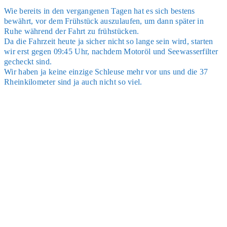
Wie bereits in den ver­gan­ge­nen Tagen hat es sich bes­tens
bewährt, vor dem Früh­stück aus­zu­lau­fen, um dann spä­ter in
Ruhe wäh­rend der Fahrt zu früh­stü­cken.
Da die Fahr­zeit heu­te ja sicher nicht so lan­ge sein wird, star­ten
wir erst gegen 09:45 Uhr, nach­dem Motor­öl und See­was­ser­fil­ter
gecheckt sind.
Wir haben ja kei­ne ein­zi­ge Schleu­se mehr vor uns und die 37
Rhein­ki­lo­me­ter sind ja auch nicht so viel.