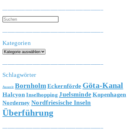
________________________________________
________________________________________
Kategorien
Kategorien
________________________________________
Schlagwörter
Göta-Kanal
Bornholm
Eckernförde
Auszeit
Juelsminde
Halcyon
Kopenhagen
Inselhopping
Nordfriesische Inseln
Norderney
Überführung
________________________________________