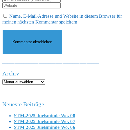
Namen
deine
Gib
oder
E-
deine
Benutzernamen
Mail-
Name, E-Mail-Adresse und Website in diesem Browser für
Website-
zum
Adresse
meinen nächsten Kommentar speichern.
URL
Kommentieren
zum
ein
ein
Kommentieren
(optional)
ein
________________________________________
Archiv
Archiv
________________________________________
Neueste Beiträge
STM-2025 Juelsminde Wo. 08
STM-2025 Juelsminde Wo. 07
STM-2025 Juelsminde Wo. 06