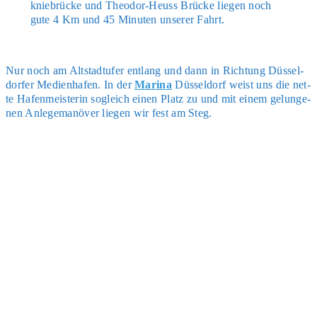
knie­brü­cke und Theo­dor-Heuss Brü­cke lie­gen noch
gute 4 Km und 45 Minu­ten unse­rer Fahrt.
Nur noch am Alt­stadt­ufer ent­lang und dann in Rich­tung Düs­sel­
dor­fer Medi­en­ha­fen. In der
Mari­na
Düs­sel­dorf weist uns die net­
te Hafen­meis­te­rin sogleich einen Platz zu und mit einem gelun­ge­
nen Anle­ge­ma­nö­ver lie­gen wir fest am Steg.