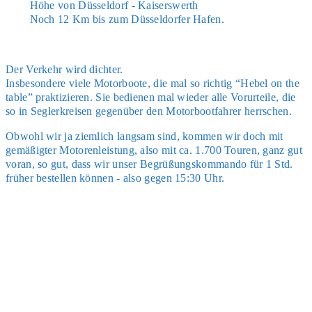
Höhe von Düs­sel­dorf - Kai­sers­werth
Noch 12 Km bis zum Düs­sel­dor­fer Hafen.
Der Ver­kehr wird dich­ter.
Ins­be­son­de­re vie­le Motor­boo­te, die mal so rich­tig “Hebel on the
table” prak­ti­zie­ren. Sie bedie­nen mal wie­der alle Vor­ur­tei­le, die
so in Seg­ler­krei­sen gegen­über den Motor­boot­fah­rer herr­schen.
Obwohl wir ja ziem­lich lang­sam sind, kom­men wir doch mit
gemä­ßig­ter Moto­ren­leis­tung, also mit ca. 1.700 Tou­ren, ganz gut
vor­an, so gut, dass wir unser Begrü­ßungs­kom­man­do für 1 Std.
frü­her bestel­len kön­nen - also gegen 15:30 Uhr.