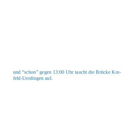
und “schon” gegen 13:00 Uhr taucht die Brü­cke Kre­
feld-Uer­din­gen auf.