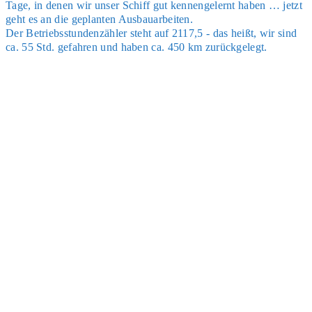
Tage, in denen wir unser Schiff gut ken­nen­ge­lernt haben … jetzt
geht es an die geplan­ten Aus­bau­ar­bei­ten.
Der Betriebs­stun­den­zäh­ler steht auf 2117,5 - das heißt, wir sind
ca. 55 Std. gefah­ren und haben ca. 450 km zurück­ge­legt.