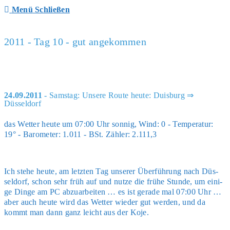
Menü
Schließen
2011 - Tag 10 - gut angekommen
24.09.2011
- Samstag: Unsere Route heute: Duisburg ⇒
Düsseldorf
das Wet­ter heu­te um 07:00 Uhr son­nig, Wind: 0 - Tem­pe­ra­tur:
19° - Baro­me­ter: 1.011 - BSt. Zäh­ler: 2.111,3
Ich ste­he heu­te, am letz­ten Tag unse­rer Über­füh­rung nach Düs­
sel­dorf, schon sehr früh auf und nut­ze die frü­he Stun­de, um eini­
ge Din­ge am PC abzu­ar­bei­ten … es ist gera­de mal 07:00 Uhr …
aber auch heu­te wird das Wet­ter wie­der gut wer­den, und da
kommt man dann ganz leicht aus der Koje.