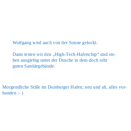
Wolf­gang wird auch von der Son­ne gelockt.
Dann tes­ten wir den „High-Tech-Hafen­chip“ und ste­
hen aus­gie­big unter der Dusche in dem doch sehr
guten Sani­tär­ge­bäu­de.
Mor­gend­li­che Stil­le im Duis­bur­ger Hafen; neu und alt, alles vor­
han­den :- )