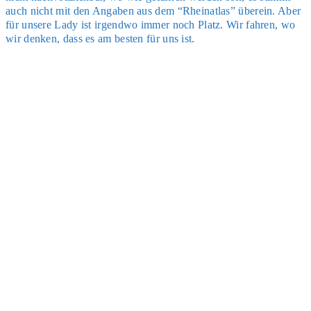
auch nicht mit den Anga­ben aus dem “Rhein­at­las” über­ein. Aber
für unse­re Lady ist irgend­wo immer noch Platz. Wir fah­ren, wo
wir den­ken, dass es am bes­ten für uns ist.