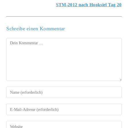
STM-2012 nach Hooksiel Tag 20
Schreibe einen Kommentar
Kommentar
Gib
deinen
Namen
oder
Gib
Benutzernamen
deine
zum
E-
Kommentieren
Mail-
Gib
ein
Adresse