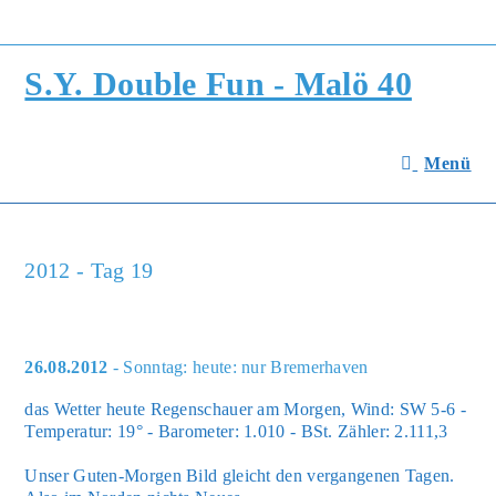
Zum
Inhalt
springen
S.Y. Double Fun - Malö 40
Menü
2012 - Tag 19
26.08.2012
- Sonntag: heute: nur Bremerhaven
das Wet­ter heu­te Regen­schau­er am Mor­gen, Wind: SW 5-6 -
Tem­pe­ra­tur: 19° - Baro­me­ter: 1.010 - BSt. Zäh­ler: 2.111,3
Unser Guten-Mor­gen Bild gleicht den ver­gan­ge­nen Tagen.