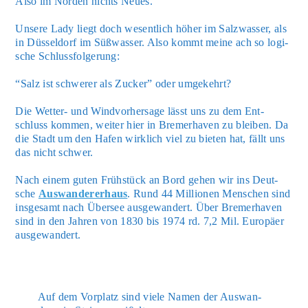
Also im Nor­den nichts Neu­es.
Unse­re Lady liegt doch wesent­lich höher im Salz­was­ser, als
in Düs­sel­dorf im Süß­was­ser. Also kommt mei­ne ach so logi­
sche Schluss­fol­ge­rung:
“Salz ist schwe­rer als Zucker” oder umge­kehrt?
Die Wet­ter- und Wind­vor­her­sa­ge lässt uns zu dem Ent­
schluss kom­men, wei­ter hier in Bre­mer­ha­ven zu blei­ben. Da
die Stadt um den Hafen wirk­lich viel zu bie­ten hat, fällt uns
das nicht schwer.
Nach einem guten Früh­stück an Bord gehen wir ins Deut­
sche
Aus­wan­der­er­haus
. Rund 44 Mil­lio­nen Men­schen sind
ins­ge­samt nach Über­see aus­ge­wan­dert. Über Bre­mer­ha­ven
sind in den Jah­ren von 1830 bis 1974 rd. 7,2 Mil. Euro­pä­er
aus­ge­wan­dert.
Auf dem Vor­platz sind vie­le Namen der Aus­wan­