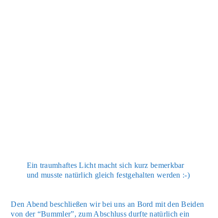
Ein traum­haf­tes Licht macht sich kurz bemerk­bar
und muss­te natür­lich gleich fest­ge­hal­ten wer­den :-)
Den Abend beschlie­ßen wir bei uns an Bord mit den Bei­den
von der “Bumm­ler”, zum Abschluss durf­te natür­lich ein