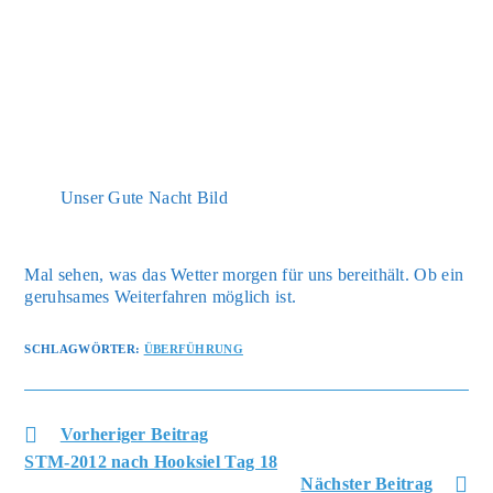
Unser Gute Nacht Bild
Mal sehen, was das Wet­ter mor­gen für uns bereit­hält. Ob ein
geruh­sa­mes Wei­ter­fah­ren mög­lich ist.
SCHLAGWÖRTER
:
ÜBERFÜHRUNG
Weitere
Vorheriger Beitrag
Artikel
ansehen
STM-2012 nach Hooksiel Tag 18
Nächster Beitrag