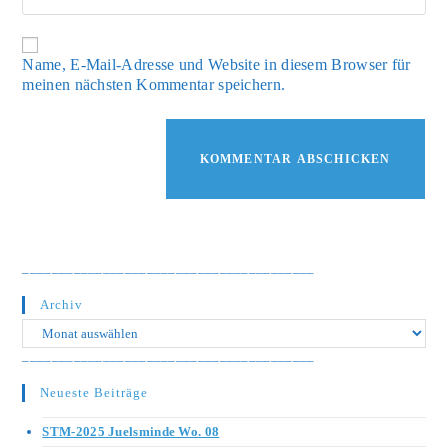
deine
zum
Website-
Kommentieren
URL
ein
ein
Name, E-Mail-Adresse und Website in diesem Browser für
(optional)
meinen nächsten Kommentar speichern.
________________________________________
Archiv
Archiv
________________________________________
Neueste Beiträge
STM-2025 Juelsminde Wo. 08