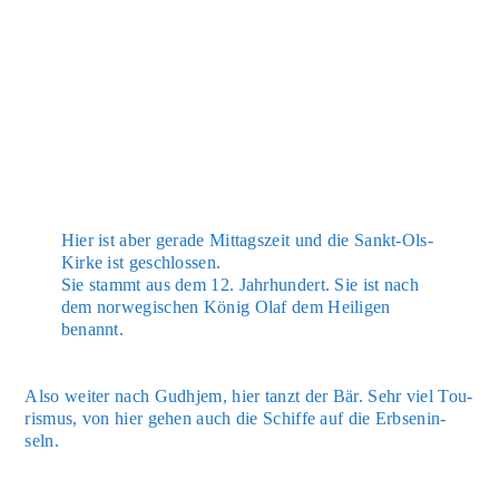
Hier ist aber gera­de Mit­tags­zeit und die Sankt-Ols-
Kir­ke ist geschlos­sen.
Sie stammt aus dem 12. Jahr­hun­dert. Sie ist nach
dem nor­we­gi­schen König Olaf dem Hei­li­gen
benannt.
Also wei­ter nach Gud­hjem, hier tanzt der Bär. Sehr viel Tou­
ris­mus, von hier gehen auch die Schif­fe auf die Erb­sen­in­
seln.