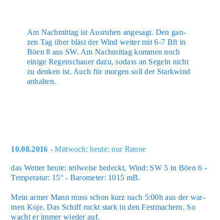
Am Nach­mit­tag ist Aus­ru­hen ange­sagt. Den gan­
zen Tag über bläst der Wind wei­ter mit 6-7 Bft in
Böen 8 aus SW. Am Nach­mit­tag kom­men noch
eini­ge Regen­schau­er dazu, sodass an Segeln nicht
zu den­ken ist. Auch für mor­gen soll der Stark­wind
anhal­ten.
10.08.2016
- Mittwoch: heute: nur Rønne
das Wet­ter heu­te: teil­wei­se bedeckt, Wind: SW 5 in Böen 6 -
Tem­pe­ra­tur: 15° - Baro­me­ter: 1015 mB.
Mein armer Mann muss schon kurz nach 5:00h aus der war­
men Koje. Das Schiff ruckt stark in den Fest­ma­chern. So
wacht er immer wie­der auf.