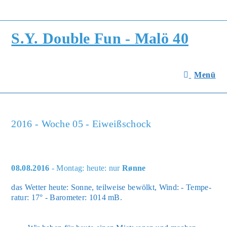
Zum
Inhalt
springen
S.Y. Double Fun - Malö 40
Menü
2016 - Woche 05 - Eiweißschock
08.08.2016
- Montag: heute: nur
Rønne
das Wet­ter heu­te: Son­ne, teil­wei­se bewölkt, Wind: - Tem­pe­
ra­tur: 17° - Baro­me­ter: 1014 mB.