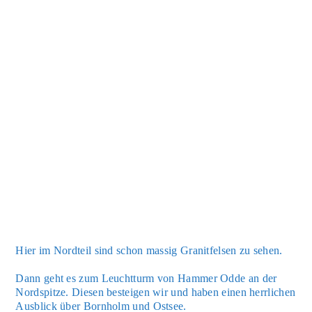
Hier im Nord­teil sind schon mas­sig Gra­nit­fel­sen zu sehen.
Dann geht es zum Leucht­turm von Ham­mer Odde an der
Nord­spit­ze. Die­sen bestei­gen wir und haben einen herr­li­chen
Aus­blick über Born­holm und Ost­see.