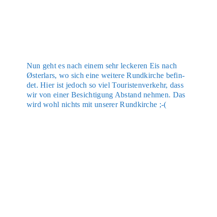
Nun geht es nach einem sehr lecke­ren Eis nach
Østerl­ars, wo sich eine wei­te­re Rund­kir­che befin­
det. Hier ist jedoch so viel Tou­ris­ten­ver­kehr, dass
wir von einer Besich­ti­gung Abstand neh­men. Das
wird wohl nichts mit unse­rer Rund­kir­che ;-(