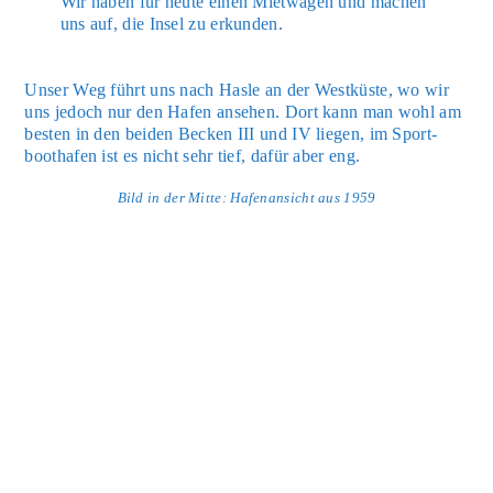
Wir haben für heu­te einen Miet­wa­gen und machen
uns auf, die Insel zu erkun­den.
Unser Weg führt uns nach Has­le an der West­küs­te, wo wir
uns jedoch nur den Hafen anse­hen. Dort kann man wohl am
bes­ten in den bei­den Becken III und IV lie­gen, im Sport­
boot­ha­fen ist es nicht sehr tief, dafür aber eng.
Bild in der Mit­te: Hafen­an­sicht aus 1959