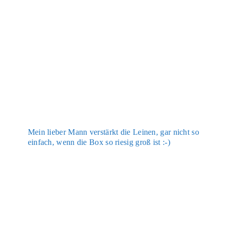
Mein lie­ber Mann ver­stärkt die Lei­nen, gar nicht so
ein­fach, wenn die Box so rie­sig groß ist :-)