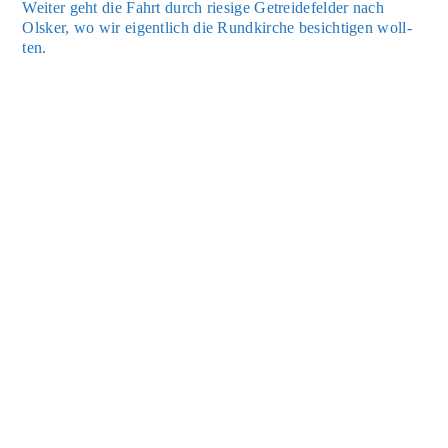
Wei­ter geht die Fahrt durch rie­si­ge Getrei­de­fel­der nach
Olsker, wo wir eigent­lich die Rund­kir­che besich­ti­gen woll­
ten.