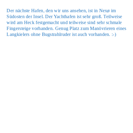
Der nächs­te Hafen, den wir uns anse­hen, ist in Nexø im
Süd­os­ten der Insel. Der Yacht­ha­fen ist sehr groß. Teil­wei­se
wird am Heck fest­ge­macht und teil­wei­se sind sehr schma­le
Fin­ger­stei­ge vor­han­den. Genug Platz zum Manö­vrie­ren eines
Lang­kie­lers ohne Bug­strahl­ru­der ist auch vor­han­den. :-)