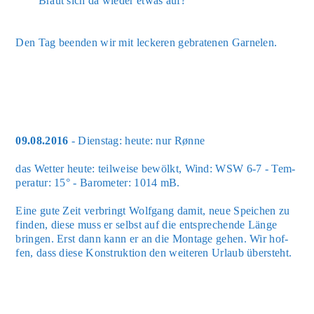
Braut sich da wie­der etwas auf?
Den Tag been­den wir mit lecke­ren gebra­te­nen Gar­ne­len.
09.08.2016
- Diens­tag: heu­te: nur Røn­ne
das Wet­ter heu­te: teil­wei­se bewölkt, Wind: WSW 6-7 - Tem­
pe­ra­tur: 15° - Baro­me­ter: 1014 mB.
Eine gute Zeit ver­bringt Wolf­gang damit, neue Spei­chen zu
fin­den, die­se muss er selbst auf die ent­spre­chen­de Län­ge
brin­gen. Erst dann kann er an die Mon­ta­ge gehen. Wir hof­
fen, dass die­se Kon­struk­ti­on den wei­te­ren Urlaub über­steht.