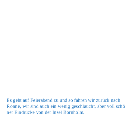
Es geht auf Fei­er­abend zu und so fah­ren wir zurück nach
Rön­ne, wir sind auch ein wenig geschlaucht, aber voll schö­
ner Ein­drü­cke von der Insel Born­holm.