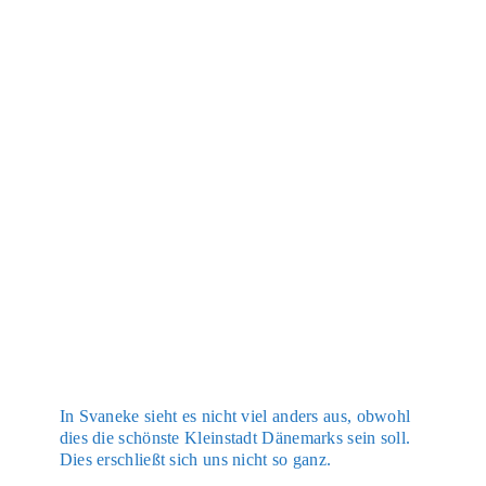
In Sva­n­eke sieht es nicht viel anders aus, obwohl
dies die schöns­te Klein­stadt Däne­marks sein soll.
Dies erschließt sich uns nicht so ganz.