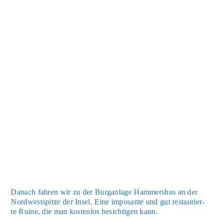
Danach fah­ren wir zu der Burg­an­la­ge Ham­mers­hus an der
Nord­west­spit­ze der Insel. Eine impo­san­te und gut restau­rier­
te Rui­ne, die man kos­ten­los besich­ti­gen kann.