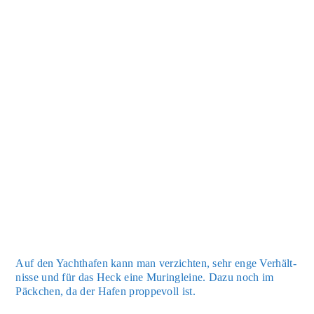
Auf den Yacht­ha­fen kann man ver­zich­ten, sehr enge Ver­hält­
nis­se und für das Heck eine Muring­lei­ne. Dazu noch im
Päck­chen, da der Hafen prop­pe­voll ist.