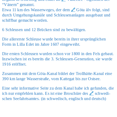
“Vänern” genannt.
Etwa 11 km des Was­ser­we­ges, der dem
🔗
Göta älv folgt, sind
durch Umge­hungs­ka­nä­le und Schleu­sen­an­la­gen aus­ge­baut und
schiff­bar gemacht wor­den.
6 Schleu­sen und 12 Brü­cken sind zu bewäl­ti­gen.
Die aller­ers­te Schleu­se wur­de bereits in ihrer ursprüng­li­chen
Form in Lil­la Edet im Jah­re 1607 ein­ge­weiht.
Die ers­ten Schleu­sen wur­den schon vor 1800 in den Fels gebaut.
Inzwi­schen ist es bereits die 3. Schleu­sen-Gene­ra­ti­on, sie wur­de
1916 eröff­net.
Zusam­men mit dem Göta-Kanal bil­det der Troll­hät­te-Kanal eine
390 km lan­ge Was­ser­stra­ße, vom Kat­te­gat bis zur Ost­see.
Eine sehr infor­ma­ti­ve Sei­te zu dem Kanal habe ich gefun­den, die
ich nur emp­feh­len kann. Es ist eine Bro­schü­re des
🔗
schwe­di­
schen See­fahrts­am­tes. (in schwe­disch, eng­lisch und deutsch)