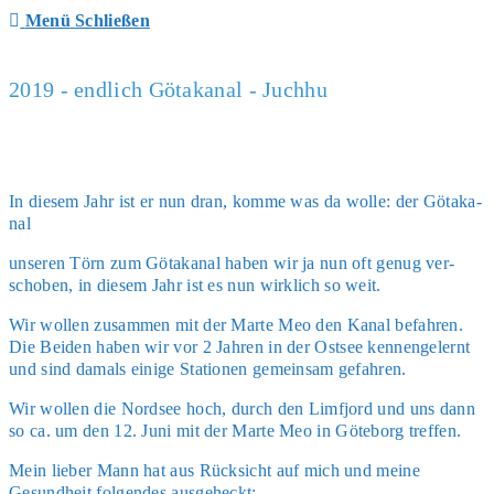
Menü
Schließen
2019 - endlich Götakanal - Juchhu
In die­sem Jahr ist er nun dran, kom­me was da wol­le: der Götaka­
nal
unse­ren Törn zum Götaka­nal haben wir ja nun oft genug ver­
scho­ben, in die­sem Jahr ist es nun wirk­lich so weit.
Wir wol­len zusam­men mit der Mar­te Meo den Kanal befah­ren.
Die Bei­den haben wir vor 2 Jah­ren in der Ost­see ken­nen­ge­lernt
und sind damals eini­ge Sta­tio­nen gemein­sam gefah­ren.
Wir wol­len die Nord­see hoch, durch den Lim­fjord und uns dann
so ca. um den 12. Juni mit der Mar­te Meo in Göte­borg tref­fen.
Mein lie­ber Mann hat aus Rück­sicht auf mich und mei­ne
Gesund­heit fol­gen­des aus­ge­heckt: