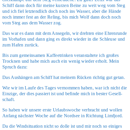
Schiff dann doch für mei­ne kur­zen Bei­ne zu weit weg vom Steg
und ich fiel letzt­end­lich doch noch ins Was­ser, aber die Hän­de
noch immer fest an der Reling, bis mich Wolf dann doch noch
vom Steg aus dem Was­ser zog.
Das war es dann mit dem Anse­geln, wir dreh­ten eine Ehren­run­de
im Vor­ha­fen und dann ging es direkt wie­der in die Schleu­se und
zum Hafen zurück.
Bis zum gemein­sa­men Kaf­fee­trin­ken ver­an­stal­te­te ich gro­ßes
Trock­nen und habe mich auch ein wenig wie­der erholt. Mein
Spruch dazu:
Das Aus­hän­gen am Schiff hat mei­nem Rücken rich­tig gut getan.
Wie wir im Lau­fe des Tages ver­nom­men haben, war ich nicht die
Ein­zi­ge, der dies pas­siert ist und befin­de mich in bes­ter Gesell­
schaft.
So haben wir unse­re ers­te Urlaubs­wo­che ver­bracht und wol­len
Anfang nächs­ter Woche auf die Nord­see in Rich­tung Lim­fjord.
Da die Wind­si­tua­ti­on nicht so dol­le ist und mir noch so eini­ges