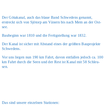
Der Götaka­nal, auch das blaue Band Schwe­dens genannt,
erstreckt sich von Sjöt­orp am Vänern bis nach Mem an der Ost­
see.
Bau­be­ginn war 1810 und die Fer­tig­stel­lung war 1832.
Der Kanal ist sicher mit Abstand eines der größ­ten Bau­pro­jek­te
Schwe­dens.
Vor uns lie­gen nun 190 km Fahrt, davon ent­fal­len jedoch ca. 100
km Fahrt durch die Seen und der Rest ist Kanal mit 58 Schleu­
sen.
Das sind unse­re ein­zel­nen Sta­tio­nen: