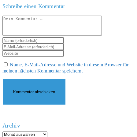
Schreibe einen Kommentar
Kommentar
Gib
deinen
Gib
Namen
deine
Gib
oder
E-
deine
Benutzernamen
Mail-
Name, E-Mail-Adresse und Website in diesem Browser für
Website-
zum
Adresse
meinen nächsten Kommentar speichern.
URL
Kommentieren
zum
ein
ein
Kommentieren
(optional)
ein
________________________________________
Archiv
Archiv