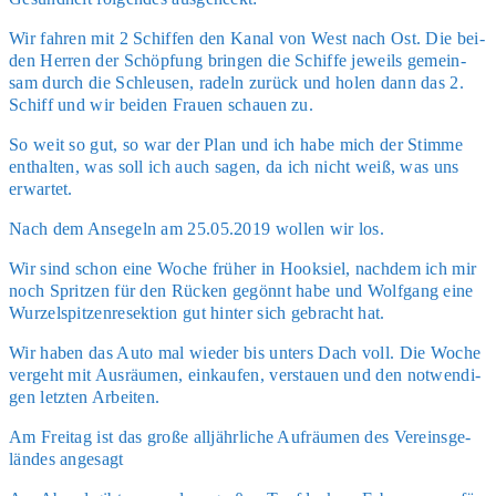
Wir fah­ren mit 2 Schif­fen den Kanal von West nach Ost. Die bei­
den Her­ren der Schöp­fung brin­gen die Schif­fe jeweils gemein­
sam durch die Schleu­sen, radeln zurück und holen dann das 2.
Schiff und wir bei­den Frau­en schau­en zu.
So weit so gut, so war der Plan und ich habe mich der Stim­me
ent­hal­ten, was soll ich auch sagen, da ich nicht weiß, was uns
erwar­tet.
Nach dem Anse­geln am 25.05.2019 wol­len wir los.
Wir sind schon eine Woche frü­her in Hook­siel, nach­dem ich mir
noch Sprit­zen für den Rücken gegönnt habe und Wolf­gang eine
Wur­zel­spit­zen­re­sek­ti­on gut hin­ter sich gebracht hat.
Wir haben das Auto mal wie­der bis unters Dach voll. Die Woche
ver­geht mit Aus­räu­men, ein­kau­fen, ver­stau­en und den not­wen­di­
gen letz­ten Arbei­ten.
Am Frei­tag ist das gro­ße all­jähr­li­che Auf­räu­men des Ver­eins­ge­
län­des ange­sagt