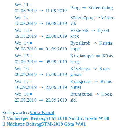
Wo. 11 =
Berg ⇒ Söder­kö­ping
05.08.2019 ⇒ 11.08.2019
Wo. 12 =
Söder­kö­ping ⇒ Väs­ter­
12.08.2019 ⇒ 18.08.2019
vik
Wo. 13 =
Väs­ter­vik ⇒ Byxel­
19.08.2019 ⇒ 25.08.2019
krok
Wo. 14 =
Byxel­krok ⇒ Kris­tia­
26.08.2019 ⇒ 01.09.2019
no­pel
Wo. 15 =
Kris­tia­no­pel ⇒ Kåse­
02.09.2019 ⇒ 08.09.2019
ber­ga
Wo. 16 =
Kåse­ber­ga ⇒ Krae­
09.09.2019 ⇒ 15.09.2019
genæs
Wo. 17 =
Krae­genæs ⇒ Bruns­
16.09.2019 ⇒ 22.09.2019
büt­tel
Wo. 18 =
Bruns­büt­tel ⇒ Hook­
23.09.2019 ⇒ 26.09.2019
siel
Schlagwörter
:
Göta-Kanal
Weitere
Vorheriger Beitrag
STM-2018 Nordfr. Inseln W.08
Artikel
Nächster Beitrag
STM-2019 Göta W.01
ansehen