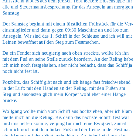
Am Abend gibt es aus dem gro­ßen Topf lecke­re Erb­sen­sup­pe für
alle und Steu­er­manns­be­spre­chung für das Anse­geln am mor­gi­gen
Sams­tag
Der Sams­tag beginnt mit einem fürst­li­chen Früh­stück für die Ver­
eins­mit­glie­der und dann gegen 09:30 Maschi­ne an und los zum
Anse­geln. Wir sind das 1. Schiff in der Schleu­se und ich will mit
Lei­nen bewaff­net auf den Steg zum Fest­ma­chen.
Da ein Fen­der sich neu­gie­rig nach oben streck­te, woll­te ich ihn
mit dem Fuß an sei­ne Stel­le zurück beor­dern. An der Reling habe
ich mich noch fest­ge­hal­ten, aber nicht bedacht, dass das Schiff ja
noch nicht fest ist.
Potz­blitz, das Schiff gibt nach und ich hän­ge fast frei­schwe­bend
in der Luft: mit den Hän­den an der Reling, mit den Füßen am
Steg und ansons­ten glich mein Kör­per wohl eher einer Hän­ge­
brü­cke.
Wolf­gang woll­te mich vom Schiff aus hoch­zie­hen, aber ich klam­
mer­te mich an die Reling. Bis dann das nächs­te Schiff fest war
und uns hel­fen konn­te, ver­ging für mich eine Ewig­keit, zumal
ich mich noch mit dem lin­ken Fuß und der Lei­ne in der Fest­ma­
ch­er­klam­pe auf dem Steg ver­hed­der­te. Zu guter Letzt war das