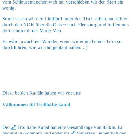
vom Schleu­sen­tau­chen weh tut, ver­schie­ben wir den Start ein
wenig.
Somit las­sen wir den Lim­fjord unter den Tisch fal­len und fah­ren
durch den NOK über die Ost­see nach Flens­burg und tref­fen uns
dort schon mit der Mar­te Meo.
Es wäre ja auch ein Wun­der, wenn wir ein­mal einen Törn so
durch­füh­ren, wie wir ihn geplant haben. :-)
Die­se bei­den Kanä­le haben wir vor uns:
Välkommen till Trollhätte kanal
Der
🔗
Troll­hät­te Kanal hat eine Gesamt­län­ge von 82 km. Er
beginnt in Göte­borg und endet im
🔗
Väner­see - eigent­lich der