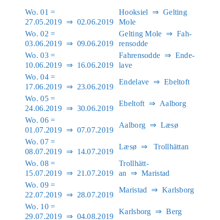
Wo. 01 =
Hook­siel ⇒ Gel­ting
27.05.2019 ⇒ 02.06.2019
Mole
Wo. 02 =
Gel­ting Mole ⇒ Fah­
03.06.2019 ⇒ 09.06.2019
rens­od­de
Wo. 03 =
Fah­rens­od­de ⇒ Ende­
10.06.2019 ⇒ 16.06.2019
la­ve
Wo. 04 =
Ende­la­ve ⇒ Ebelt­oft
17.06.2019 ⇒ 23.06.2019
Wo. 05 =
Ebelt­oft ⇒ Aal­borg
24.06.2019 ⇒ 30.06.2019
Wo. 06 =
Aal­borg ⇒ Læsø
01.07.2019 ⇒ 07.07.2019
Wo. 07 =
Læsø ⇒ Troll­hätt­an
08.07.2019 ⇒ 14.07.2019
Wo. 08 =
Troll­hätt­
15.07.2019 ⇒ 21.07.2019
an ⇒ Maristad
Wo. 09 =
Maristad ⇒ Karls­borg
22.07.2019 ⇒ 28.07.2019
Wo. 10 =
Karls­borg ⇒ Berg
29.07.2019 ⇒ 04.08.2019