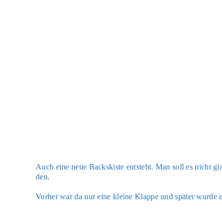
Auch eine neue Backskis­te ent­steht. Man soll es nicht gla
den.
Vor­her war da nur eine klei­ne Klap­pe und spä­ter wur­de d