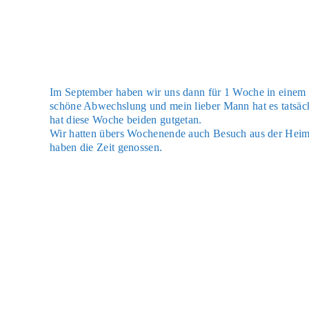
Im Sep­tem­ber haben wir uns dann für 1 Woche in einem sch
schö­ne Abwechs­lung und mein lie­ber Mann hat es tat­säch
hat die­se Woche bei­den gut­ge­tan.
Wir hat­ten übers Wochen­en­de auch Besuch aus der Hei­m
haben die Zeit genos­sen.