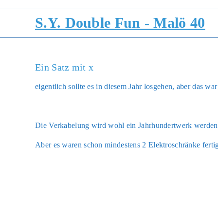
Zum
Inhalt
S.Y. Double Fun - Malö 40
springen
Ein Satz mit x
eigent­lich soll­te es in die­sem Jahr los­ge­hen, aber das 
Die Ver­ka­be­lung wird wohl ein Jahr­hun­dert­werk wer­de
Aber es waren schon min­des­tens 2 Elek­tro­schrän­ke fer­ti