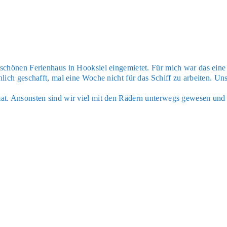
ö­nen Feri­en­haus in Hook­siel ein­ge­mie­tet. Für mich war das eine
­lich geschafft, mal eine Woche nicht für das Schiff zu arbei­ten. Un
at. Ansons­ten sind wir viel mit den Rädern unter­wegs gewe­sen und