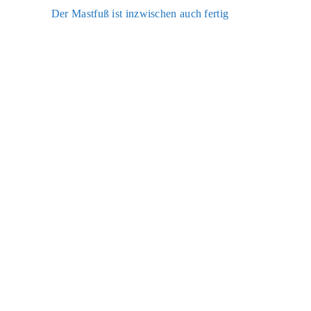
Der Mast­fuß ist inzwi­schen auch fer­tig