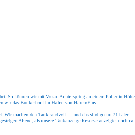
ährt. So kön­nen wir mit Vor-u. Ach­ter­spring an einem Pol­ler in Höhe
­chen wir das Bun­ker­boot im Hafen von Haren/Ems.
lärt. Wir machen den Tank rand­voll … und das sind genau 71 Liter.
est­ri­gen Abend, als unse­re Tank­an­zei­ge Reser­ve anzeig­te, noch ca.