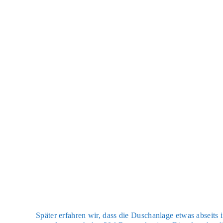
Spä­ter erfah­ren wir, dass die Dusch­an­la­ge etwas abseits 