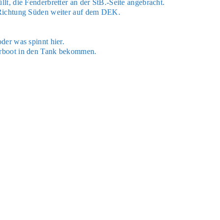
üllt, die Fen­der­bret­ter an der StB.-Seite ange­bracht.
n Rich­tung Süden wei­ter auf dem DEK.
 oder was spinnt hier.
er­boot in den Tank bekom­men.