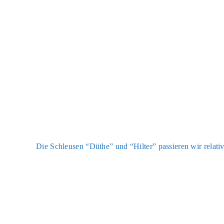
Die Schleu­sen “Düt­he” und “Hil­ter” pas­sie­ren wir rela­ti