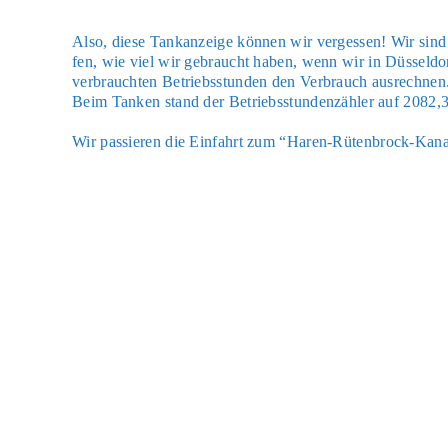
Also, die­se Tank­an­zei­ge kön­nen wir ver­ges­sen! Wir si
fen, wie viel wir gebraucht haben, wenn wir in Düs­sel­d
ver­brauch­ten Betriebs­stun­den den Ver­brauch aus­rech­nen
Beim Tan­ken stand der Betriebs­stun­den­zäh­ler auf 2082,
Wir pas­sie­ren die Ein­fahrt zum “Haren-Rüten­b­rock-Ka