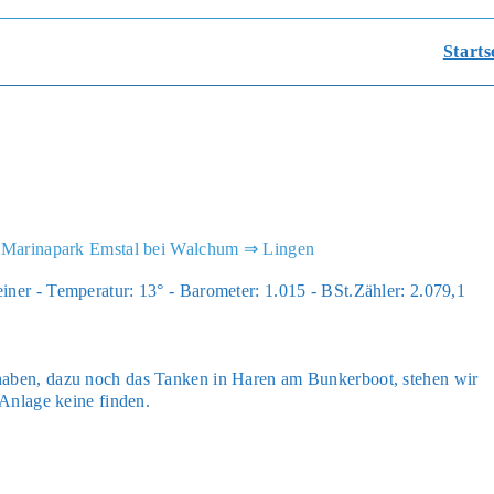
Starts
e: Marinapark Emstal bei Walchum ⇒ Lingen
ner - Tem­pe­ra­tur: 13° - Baro­me­ter: 1.015 - BSt.Zähler: 2.079,1
haben, dazu noch das Tan­ken in Haren am Bun­ker­boot, ste­hen wir
nla­ge kei­ne fin­den.
l