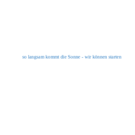
so lang­sam kommt die Son­ne - wir kön­nen star­ten