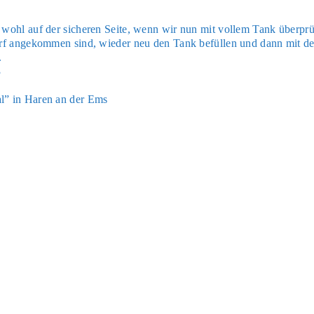
nd wohl auf der siche­ren Sei­te, wenn wir nun mit vol­lem Tank über­prü
orf ange­kom­men sind, wie­der neu den Tank befül­len und dann mit d
.
3
nal” in Haren an der Ems