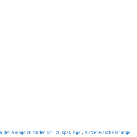
in der Anla­ge zu fin­den ist - zu spät. Egal, Kat­zen­wä­sche ist ange­