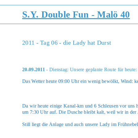
Zum
Inhalt
S.Y. Double Fun - Malö 40
springen
2011 - Tag 06 - die Lady hat Durst
20.09.2011
- Dienstag: Unsere geplante Route für heut
Das Wet­ter heu­te 09:00 Uhr ein wenig bewölkt, Wind: kei­
Da wir heu­te eini­ge Kanal-km und 6 Schleu­sen vor uns 
um 7:30 Uhr auf. Die Dusche bleibt kalt, weil wir in der A
Still liegt die Anla­ge und auch unse­re Lady im Früh­ne­be