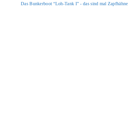
Das Bun­ker­boot “Loh-Tank I” - das sind mal Zapf­häh­ne