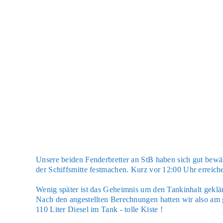
Unse­re bei­den Fen­der­bret­ter an StB haben sich gut bew
der Schiffs­mit­te fest­ma­chen. Kurz vor 12:00 Uhr errei
Wenig spä­ter ist das Geheim­nis um den Tank­in­halt gek
Nach den ange­stell­ten Berech­nun­gen hat­ten wir also am g
110 Liter Die­sel im Tank - tol­le Kis­te !