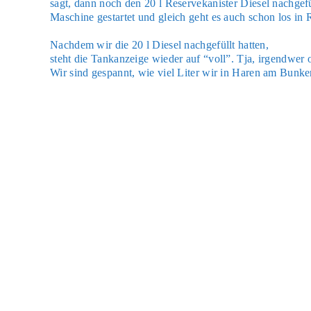
sagt, dann noch den 20 l Reser­ve­ka­nis­ter Die­sel nach­ge­f
Maschi­ne gestar­tet und gleich geht es auch schon los i
Nach­dem wir die 20 l Die­sel nach­ge­füllt hat­ten,
steht die Tank­an­zei­ge wie­der auf “voll”. Tja, irgend­wer
Wir sind gespannt, wie viel Liter wir in Haren am Bun­k