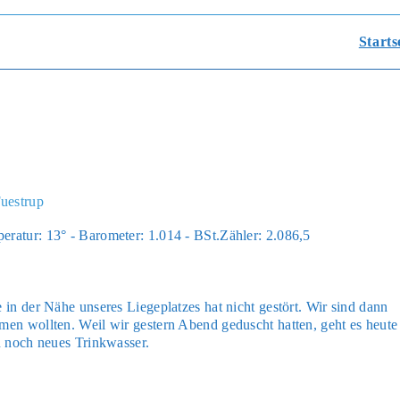
Starts
uestrup
­ra­tur: 13° - Baro­me­ter: 1.014 - BSt.Zähler: 2.086,5
 in der Nähe unse­res Lie­ge­plat­zes hat nicht gestört. Wir sind dann
m­men woll­ten. Weil wir ges­tern Abend geduscht hat­ten, geht es heu­te
n noch neu­es Trink­was­ser.