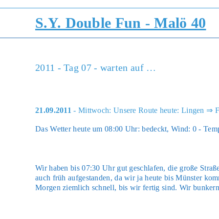
Zum
Inhalt
S.Y. Double Fun - Malö 40
springen
2011 - Tag 07 - warten auf …
21.09.2011
- Mittwoch: Unsere Route heute: Lingen ⇒ F
Das Wet­ter heu­te um 08:00 Uhr: bedeckt, Wind: 0 - Tem­pe
Wir haben bis 07:30 Uhr gut geschla­fen, die gro­ße Stra­ße
auch früh auf­ge­stan­den, da wir ja heu­te bis Müns­ter ko
Mor­gen ziem­lich schnell, bis wir fer­tig sind. Wir bun­ker