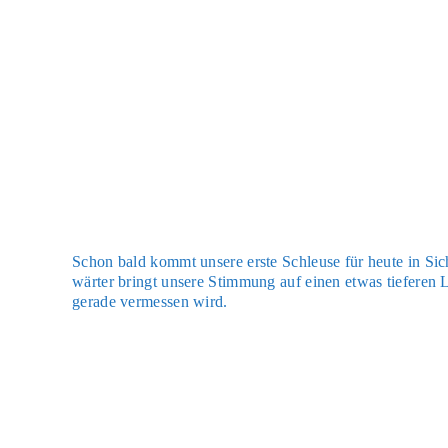
Schon bald kommt unse­re ers­te Schleu­se für heu­te in Si
wär­ter bringt unse­re Stim­mung auf einen etwas tie­fe­ren
gera­de ver­mes­sen wird.