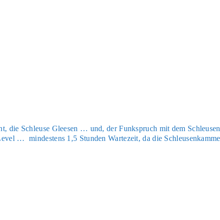
cht, die Schleu­se Glee­sen … und, der Funk­spruch mit dem Schleu­sen
 Level … min­des­tens 1,5 Stun­den War­te­zeit, da die Schleu­sen­kam­me