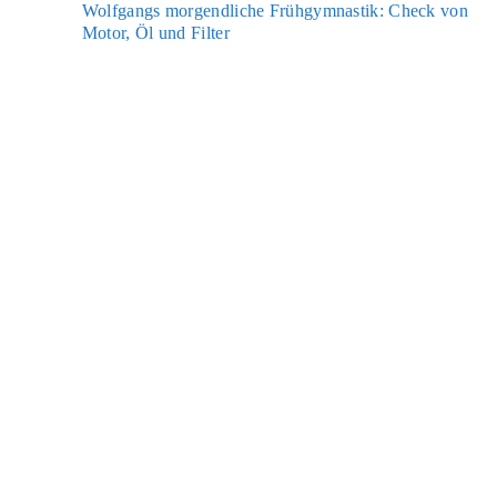
Wolf­gangs mor­gend­li­che Früh­gym­nas­tik: Check von
Motor, Öl und Fil­ter