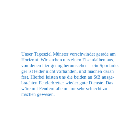
Unser Tages­ziel Müns­ter ver­schwin­det gera­de am
Hori­zont. Wir suchen uns einen Eisen­d­al­ben aus,
von denen hier genug her­um­ste­hen – ein Sport­an­le­
ger ist lei­der nicht vor­han­den, und machen dar­an
fest. Hier­bei leis­ten uns die bei­den an StB aus­ge­
brach­ten Fen­der­bret­ter wie­der gute Diens­te. Das
wäre mit Fen­dern allei­ne nur sehr schlecht zu
machen gewe­sen.